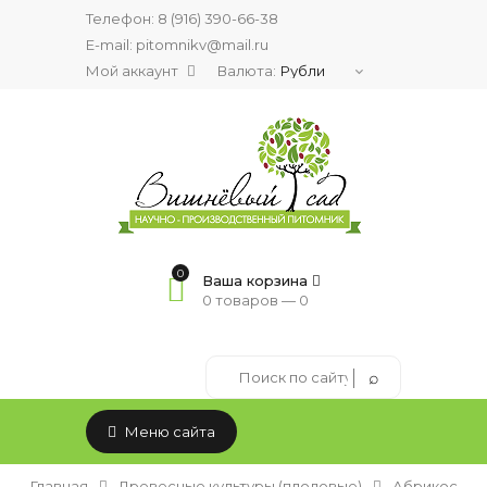
Телефон:
8 (916) 390-66-38
E-mail: pitomnikv@mail.ru
Мой аккаунт
Валюта:
0
Ваша корзина
0 товаров —
0
Меню сайта
Главная
Древесные культуры (плодовые)
Абрикос