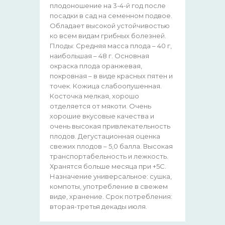
плодоношение на 3-4-й год после
посадки в сад на семенном подвое.
Обладает высокой устойчивостью
ко всем видам грибных болезней.
Плоды: Средняя масса плода – 40 г,
наибольшая – 48 г. Основная
окраска плода оранжевая,
покровная – в виде красных пятен и
точек. Кожица слабоопушенная.
Косточка мелкая, хорошо
отделяется от мякоти. Очень
хорошие вкусовые качества и
очень высокая привлекательность
плодов. Дегустационная оценка
свежих плодов – 5,0 балла. Высокая
транспортабельность и лежкость.
Хранятся больше месяца при +5С.
Назначение универсальное: сушка,
компоты, употребление в свежем
виде, хранение. Срок потребления:
вторая-третья декады июля.