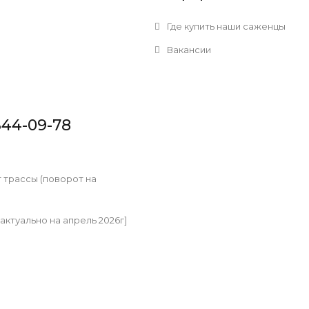
Где купить наши саженцы
Вакансии
344-09-78
т трассы (поворот на
[актуально на апрель 2026г]