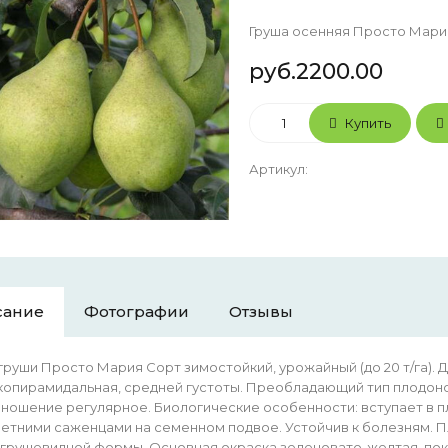
Груша осенняя Просто Мария
руб.2200.00
Купить
Артикул
:
сание
Фотографии
Отзывы
груши Просто Мария Сорт зимостойкий, урожайный (до 20 т/га).
опирамидальная, средней густоты. Преобладающий тип плодонош
ношение регулярное. Биологические особенности: вступает в пл
етними саженцами на семенном подвое. Устойчив к болезням. П
), грушевидной формы. Основная окраска зеленовато-желтая, пок