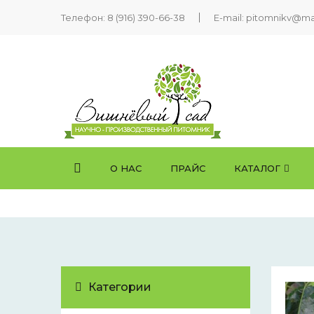
Телефон:
8 (916) 390-66-38
E-mail: pitomnikv@mai
О НАС
ПРАЙС
КАТАЛОГ
Категории