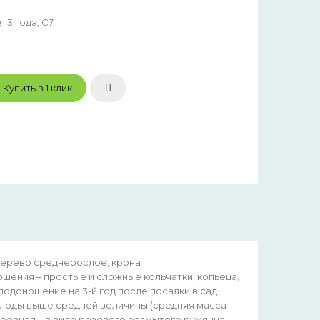
 3 года, С7
Купить в 1 клик
 Дерево среднерослое, крона
ения – простые и сложные кольчатки, копьеца,
одоношение на 3-й год после посадки в сад
лоды выше средней величины (средняя масса –
ровная – в виде розового размытого румянца.