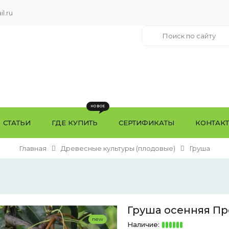
l.ru
СТАТЬИ
ГДЕ КУПИТЬ
СЕРТИФИКАТЫ
КОНТАК
Главная
Древесные культуры (плодовые)
Груша
Груша осенняя Про
new
Наличие: