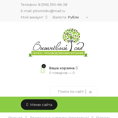
Телефон:
8 (916) 390-66-38
E-mail: pitomnikv@mail.ru
Мой аккаунт
Валюта:
0
Ваша корзина
0 товаров —
0
Меню сайта
Главная
Древесные культуры (плодовые)
Персик