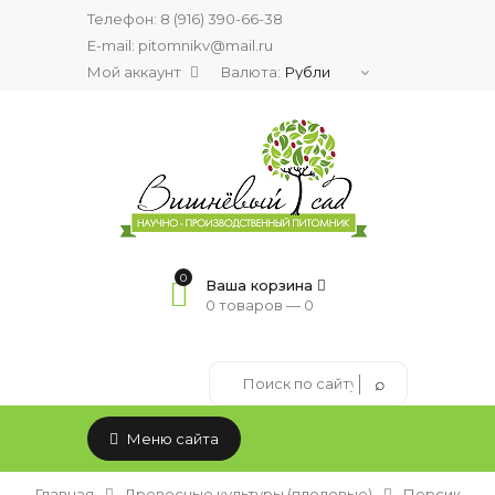
Телефон:
8 (916) 390-66-38
E-mail: pitomnikv@mail.ru
Мой аккаунт
Валюта:
0
Ваша корзина
0 товаров —
0
Меню сайта
Главная
Древесные культуры (плодовые)
Персик