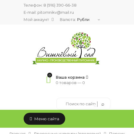
Телефон:
8 (916) 390-66-38
E-mail: pitomnikv@mail.ru
Мой аккаунт
Валюта:
0
Ваша корзина
0 товаров —
0
Меню сайта
Главная
Древесные культуры (плодовые)
Персик