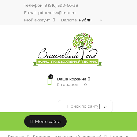
Телефон:
8 (916) 390-66-38
E-mail: pitomnikv@mail.ru
Мой аккаунт
Валюта:
0
Ваша корзина
0 товаров —
0
Меню сайта
Главная
Древесные культуры (плодовые)
Черешня