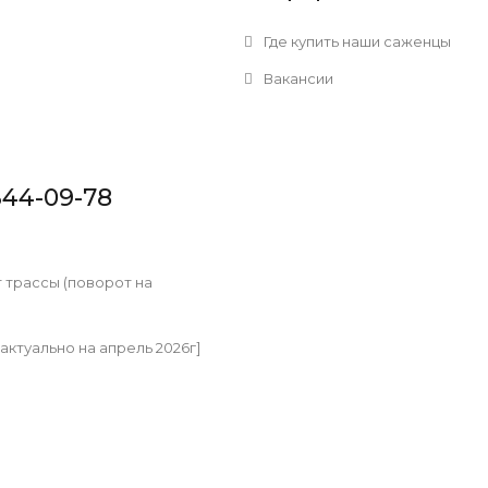
Где купить наши саженцы
Вакансии
344-09-78
т трассы (поворот на
[актуально на апрель 2026г]