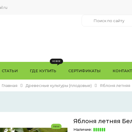
l.ru
СТАТЬИ
ГДЕ КУПИТЬ
СЕРТИФИКАТЫ
КОНТАК
Главная
Древесные культуры (плодовые)
Яблоня летняя
Яблоня летняя Бел
new
Наличие: