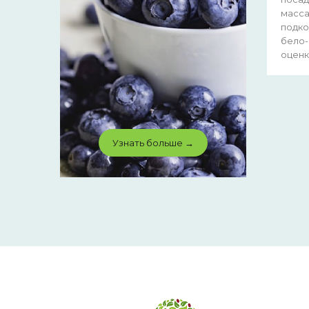
масса
подко
бело-
оценк
Узнать больше →