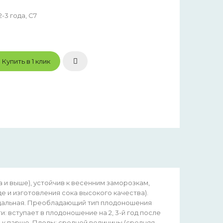
-3 года, С7
Купить в 1 клик
 и выше), устойчив к весенним заморозкам,
е и изготовления сока высокого качества).
мидальная. Преобладающий тип плодоношения
 вступает в плодоношение на 2, 3-й год после
 к парше. Плоды: средней величины (средняя