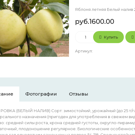
Яблоня летняя Белый налив 2
руб.1600.00
Купить
Артикул
:
сание
Фотографии
Отзывы
ОВКА (БЕЛЫЙ НАЛИВ) Сорт: зимостойкий, урожайный (до 25 т/га
рсального назначения (пригоден для употребления в свежем вид
о: средней силы роста, крона средней густоты, округло-пира
аточный, плодоношение регулярное. Биологические особенности:
ки в сад однолетним саженцем на подвое 54-118. Среднеустойчив