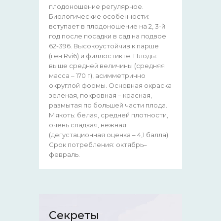
плодоношение регулярное.
Биологические особенности:
вступает в плодоношение на 2, 3-й
год после посадки в сад на подвое
62-396. Высокоустойчив к парше
(ген Rvi6) и филлостикте. Плоды:
выше средней величины (средняя
масса – 170 г), асимметрично
округлой формы. Основная окраска
зеленая, покровная – красная,
размытая по большей части плода.
Мякоть: белая, средней плотности,
очень сладкая, нежная
(дегустационная оценка – 4,1 балла).
Срок потребления: октябрь–
февраль.
Секреты