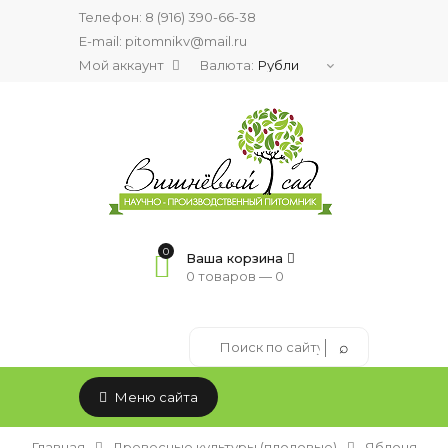
Телефон:
8 (916) 390-66-38
E-mail: pitomnikv@mail.ru
Мой аккаунт
Валюта:
0
Ваша корзина
0 товаров —
0
Меню сайта
Главная
Древесные культуры (плодовые)
Яблоня