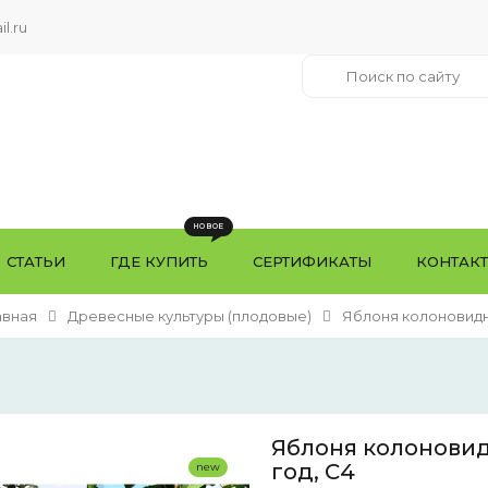
l.ru
СТАТЬИ
ГДЕ КУПИТЬ
СЕРТИФИКАТЫ
КОНТАК
авная
Древесные культуры (плодовые)
Яблоня колоновид
Яблоня колоновид
год, С4
new