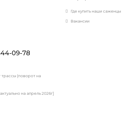
Где купить наши саженцы
Вакансии
344-09-78
т трассы (поворот на
[актуально на апрель 2026г]