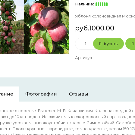
Наличие:
Яблоня колоновидная Москов
руб.1000.00
Купить
Артикул
:
сание
Фотографии
Отзывы
вское ожерелье. Выведен М. В. Качалкиным. Колонна средней си
ают до 10 кг плодов. Исключительно скороплодный сорт поздне
рузке урожаем, высокоустойчив к парше. Зимостойкий. Самобес
дент. Плоды крупные, шаровидные, темно-красные, весом 150-170
том. Мякоть мелкозернистая, плотная, кремово-желтого цвета.