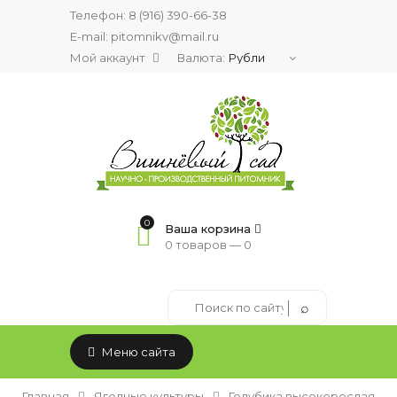
Телефон:
8 (916) 390-66-38
E-mail: pitomnikv@mail.ru
Мой аккаунт
Валюта:
0
Ваша корзина
0 товаров —
0
Меню сайта
Главная
Ягодные культуры
Голубика высокорослая