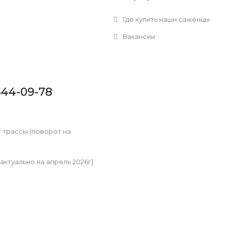
Где купить наши саженцы
Вакансии
344-09-78
т трассы (поворот на
[актуально на апрель 2026г]