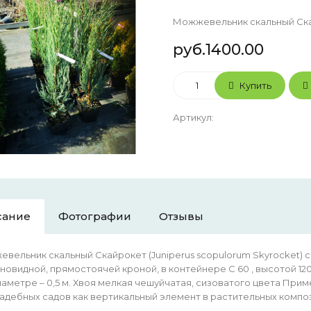
Можжевельник скальный Скай
руб.1400.00
Купить
Артикул
:
сание
Фотографии
Отзывы
вельник скальный Скайрокет (Juniperus scopulorum Skyrocket) с
новидной, прямостоячей кроной, в контейнере С 60 , высотой 120
диаметре – 0,5 м. Хвоя мелкая чешуйчатая, сизоватого цвета Пр
адебных садов как вертикальный элемент в растительных компо