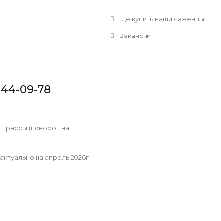
Где купить наши саженцы
Вакансии
344-09-78
т трассы (поворот на
[актуально на апрель 2026г]